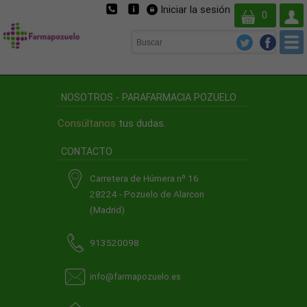
Iniciar la sesión
Su
0
cuent
NOSOTROS - PARAFARMACIA POZUELO
Consúltanos
tus dudas.
CONTACTO
Carretera de Húmera nº 16
28224 - Pozuelo de Alarcon
(Madrid)
913520098
info@farmapozuelo.es