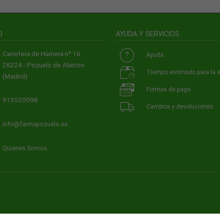
O
AYUDA Y SERVICIOS
Carretera de Húmera nº 16
Ayuda
28224 - Pozuelo de Alarcon
Tiempo estimado para la 
(Madrid)
Formas de pago
913520098
Cambios y devoluciones
info@farmapozuelo.es
Quienes Somos