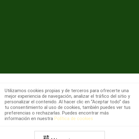
Utilizamos cookies propias y de terceros para ofrecerte una
mejor experiencia de navegación, analizar el tráfico del sitio y
personalizar el contenido. Al hacer clic en “Aceptar todo” das
tu consentimiento al uso de cookies, también puedes ver tus
preferencias o rechazarlas. Puedes encontrar más
Copyright 2026 farmapozuelo.es -
Política de
información en nuestra
Política de cookies
-
-
privacidad
Política de cookies
Términos y
-
condiciones legales
Versión 1.0.0 (Rev.20150923.11.10)
tune
Desarrollado por