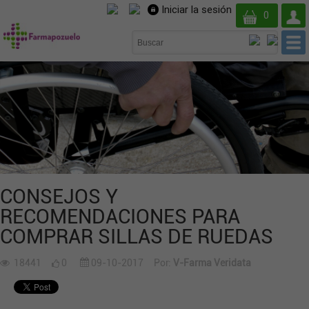
Iniciar la sesión
Su
0
cuent
CONSEJOS Y
RECOMENDACIONES PARA
COMPRAR SILLAS DE RUEDAS
18441
0
09-10-2017
Por:
V-Farma Veridata