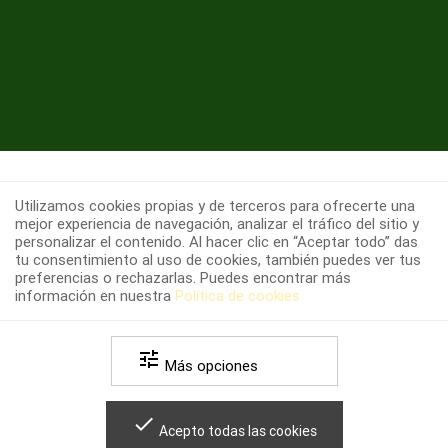
Utilizamos cookies propias y de terceros para ofrecerte una
mejor experiencia de navegación, analizar el tráfico del sitio y
Copyright 2026 farmapozuelo.es -
Política de
personalizar el contenido. Al hacer clic en “Aceptar todo” das
-
-
privacidad
Política de cookies
Términos y
tu consentimiento al uso de cookies, también puedes ver tus
-
condiciones legales
preferencias o rechazarlas. Puedes encontrar más
Versión 1.0.0 (Rev.20150923.11.10)
información en nuestra
Política de cookies
Desarrollado por
tune
Más opciones
done
Acepto todas las cookies