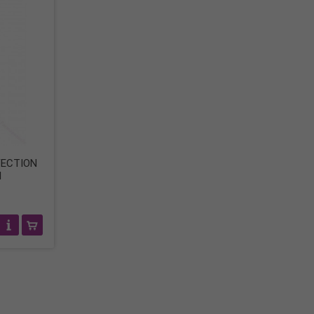
FECTION
l