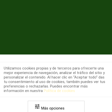
Utilizamos cookies propias y de terceros para ofrecerte una
mejor experiencia de navegación, analizar el tráfico del sitio y
personalizar el contenido. Al hacer clic en “Aceptar todo” das
tu consentimiento al uso de cookies, también puedes ver tus
preferencias o rechazarlas. Puedes encontrar más
información en nuestra
Política de cookies
Copyright 2026 farmapozuelo.es -
Política de
tune
-
-
privacidad
Política de cookies
Términos y
Más opciones
-
condiciones legales