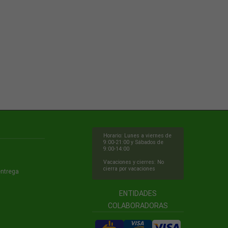
Horario: Lunes a viernes de
9:00-21:00 y Sábados de
9:00-14:00
Vacaciones y cierres: No
cierra por vacaciones
entrega
ENTIDADES
COLABORADORAS